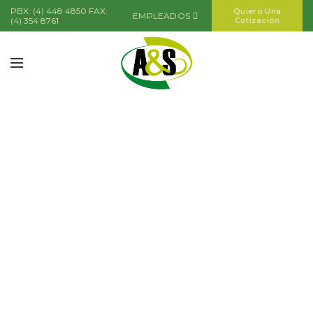
PBX: (4) 448 4850 FAX:
Quiero Una
EMPLEADOS
(4) 354 8761
Cotización